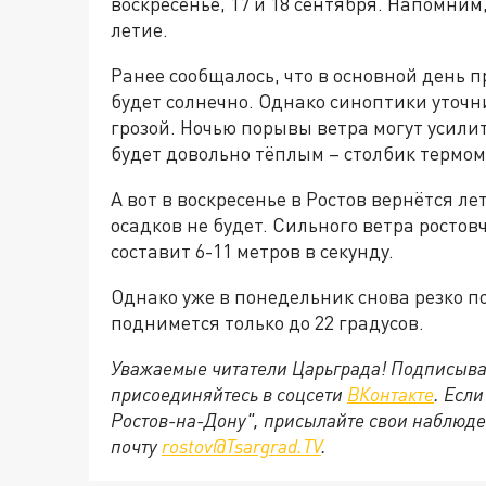
воскресенье, 17 и 18 сентября. Напомним,
летие.
Ранее сообщалось, что в основной день 
будет солнечно. Однако синоптики уточн
грозой. Ночью порывы ветра могут усилит
будет довольно тёплым – столбик термом
А вот в воскресенье в Ростов вернётся лет
осадков не будет. Сильного ветра ростовч
составит 6-11 метров в секунду.
Однако уже в понедельник снова резко п
поднимется только до 22 градусов.
Уважаемые читатели Царьграда! Подписыва
присоединяйтесь в соцсети
ВКонтакте
. Есл
Ростов-на-Дону", присылайте свои наблюде
почту
rostov@Tsargrad.ТV
.