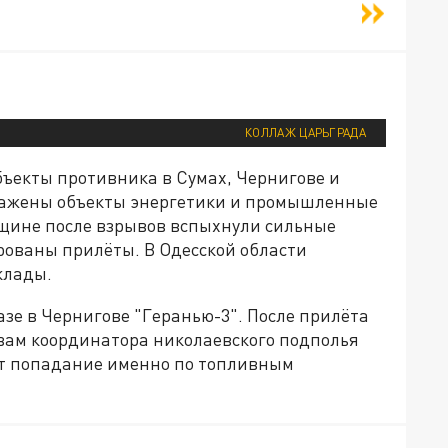
КОЛЛАЖ ЦАРЬГРАДА
ъекты противника в Сумах, Чернигове и
оражены объекты энергетики и промышленные
щине после взрывов вспыхнули сильные
рованы прилёты. В Одесской области
клады.
азе в Чернигове "Геранью-3". После прилёта
овам координатора николаевского подполья
ет попадание именно по топливным