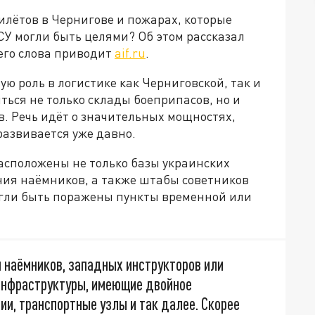
илётов в Чернигове и пожарах, которые
СУ могли быть целями? Об этом рассказал
его слова приводит
aif.ru
.
ую роль в логистике как Черниговской, так и
ться не только склады боеприпасов, но и
. Речь идёт о значительных мощностях,
развивается уже давно.
 расположены не только базы украинских
ния наёмников, а также штабы советников
огли быть поражены пункты временной или
 наёмников, западных инструкторов или
 инфраструктуры, имеющие двойное
ии, транспортные узлы и так далее. Скорее