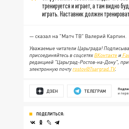
тренируется и играет, а там видно б
играть. Наставник должен тренироват
— сказал на "Матч ТВ" Валерий Карпин.
Уважаемые читатели Царьграда! Подписыва
присоединяйтесь в соцсетях
ВКонтакте
и
Fa
редакцией "Царьград-Ростов-на-Дону", при
электронную почту
rostov@Tsargrad.ТV
.
Подпи
ДЗЕН
ТЕЛЕГРАМ
и перв
ПОДЕЛИТЬСЯ: