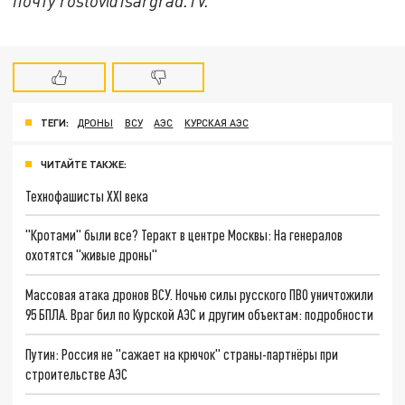
почту rostov@Tsargrad.ТV.
ТЕГИ:
ДРОНЫ
ВСУ
АЭС
КУРСКАЯ АЭС
ЧИТАЙТЕ ТАКЖЕ:
Технофашисты XXI века
"Кротами" были все? Теракт в центре Москвы: На генералов
охотятся "живые дроны"
Массовая атака дронов ВСУ. Ночью силы русского ПВО уничтожили
95 БПЛА. Враг бил по Курской АЭС и другим объектам: подробности
Путин: Россия не "сажает на крючок" страны-партнёры при
строительстве АЭС