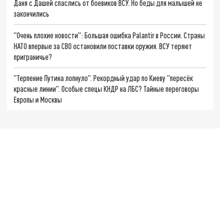
Даня с Дашей спаслись от боевиков ВСУ. Но беды для малышей не
закончились
"Очень плохие новости": Большая ошибка Palantir в России. Страны
НАТО впервые за СВО остановили поставки оружия. ВСУ теряют
приграничье?
"Терпение Путина лопнуло". Рекордный удар по Киеву "пересёк
красные линии". Особые спецы КНДР на ЛБС? Тайные переговоры
Европы и Москвы