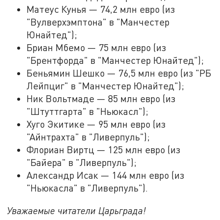
Матеус Кунья — 74,2 млн евро (из
"Вулверхэмптона" в "Манчестер
Юнайтед");
Бриан Мбемо — 75 млн евро (из
"Брентфорда" в "Манчестер Юнайтед");
Беньямин Шешко — 76,5 млн евро (из "РБ
Лейпциг" в "Манчестер Юнайтед");
Ник Вольтмаде — 85 млн евро (из
"Штуттгарта" в "Ньюкасл");
Хуго Экитике — 95 млн евро (из
"Айнтрахта" в "Ливерпуль");
Флориан Виртц — 125 млн евро (из
"Байера" в "Ливерпуль");
Александр Исак — 144 млн евро (из
"Ньюкасла" в "Ливерпуль").
Уважаемые читатели Царьграда!