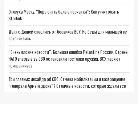
Оплеуха Маску. "Пора снять белые перчатки": Как уничтожить
Starlink
Даня с Дашей спаслись от боевиков ВСУ. Но беды для малышей не
закончились
"Очень плохие новости": Большая ошибка Palantir в России. Страны
НАТО впервые за СВО остановили поставки оружия. ВСУ теряют
приграничье?
Три главных инсайда об СВО. Отмена мобилизации и возвращение
"генерала Армагеддона"? Отличные новости, которые ждали все