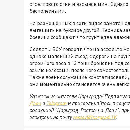
стрелкового огня и взрывов мин. Однако
бесполезными.
На размещённых в сети видео заметен о
вытащить на буксире другой. Техника зав
боевики сообщают, что грунт едва влажн
Солдаты ВСУ говорят, что на асфальте м
однако малейший съезд с дороги на грун
огромного веса в 13 тонн броневик под 
землю колёсами, после чего самостоятель
Также военнослужащие констатировали, 
они моментально становятся очень лёгк
Уважаемые читатели Царьграда! Подписыва
Дзен
и
Telegram
и присоединяйтесь в соцс
редакцией "Царьград-Ростов-на-Дону", при
электронную почту
rostov@Tsargrad.ТV
.