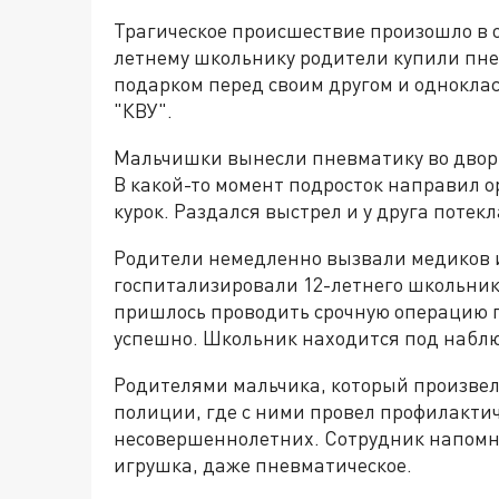
Трагическое происшествие произошло в о
летнему школьнику родители купили пне
подарком перед своим другом и однокла
"КВУ".
Мальчишки вынесли пневматику во двор 
В какой-то момент подросток направил о
курок. Раздался выстрел и у друга потекл
Родители немедленно вызвали медиков 
госпитализировали 12-летнего школьник
пришлось проводить срочную операцию п
успешно. Школьник находится под набл
Родителями мальчика, который произвел
полиции, где с ними провел профилактич
несовершеннолетних. Сотрудник напомни
игрушка, даже пневматическое.