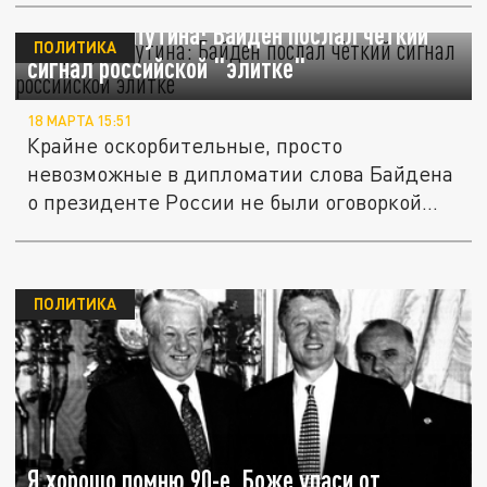
Свергнуть Путина: Байден послал чёткий
ПОЛИТИКА
сигнал российской "элитке"
18 МАРТА 15:51
Крайне оскорбительные, просто
невозможные в дипломатии слова Байдена
о президенте России не были оговоркой
или...
ПОЛИТИКА
Я хорошо помню 90-е. Боже упаси от