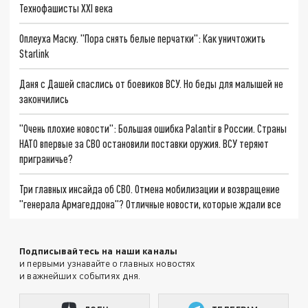
Технофашисты XXI века
Оплеуха Маску. "Пора снять белые перчатки": Как уничтожить
Starlink
Даня с Дашей спаслись от боевиков ВСУ. Но беды для малышей не
закончились
"Очень плохие новости": Большая ошибка Palantir в России. Страны
НАТО впервые за СВО остановили поставки оружия. ВСУ теряют
приграничье?
Три главных инсайда об СВО. Отмена мобилизации и возвращение
"генерала Армагеддона"? Отличные новости, которые ждали все
Подписывайтесь на наши каналы
и первыми узнавайте о главных новостях
и важнейших событиях дня.