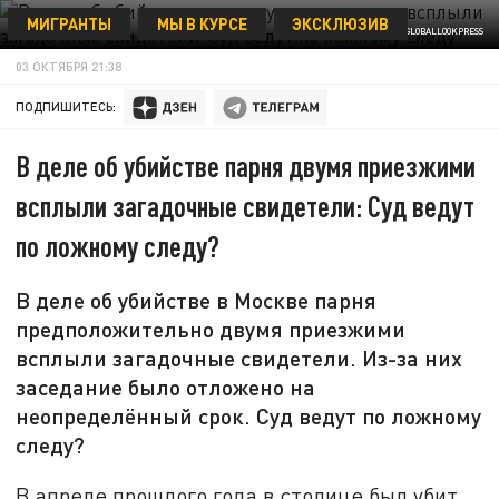
МИГРАНТЫ
МЫ В КУРСЕ
ЭКСКЛЮЗИВ
ILYA MOSKOVETS/GLOBALLOOKPRESS
03 ОКТЯБРЯ 21:38
ПОДПИШИТЕСЬ:
В деле об убийстве парня двумя приезжими
всплыли загадочные свидетели: Суд ведут
по ложному следу?
В деле об убийстве в Москве парня
предположительно двумя приезжими
всплыли загадочные свидетели. Из-за них
заседание было отложено на
неопределённый срок. Суд ведут по ложному
следу?
В апреле прошлого года в столице был убит