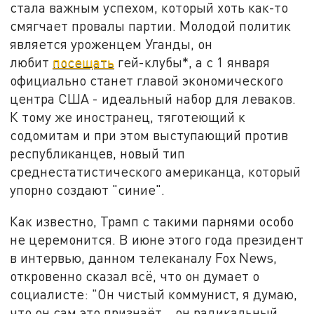
стала важным успехом, который хоть как-то
смягчает провалы партии. Молодой политик
является уроженцем Уганды, он
любит
посещать
гей-клубы*, а с 1 января
официально станет главой экономического
центра США - идеальный набор для леваков.
К тому же иностранец, тяготеющий к
содомитам и при этом выступающий против
республиканцев, новый тип
среднестатистического американца, который
упорно создают "синие".
Как известно, Трамп с такими парнями особо
не церемонится. В июне этого года президент
в интервью, данном телеканалу Fox News,
откровенно сказал всё, что он думает о
социалисте: "Он чистый коммунист, я думаю,
что он сам это признаёт… он радикальный