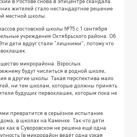
ий в Ростове снова в эпицентре скандала.
ешних жителей стало нестандартное решение
й местной школы.
лассов ростовской школы №75 с 1 сентября
тельные учреждения Октябрьского района. Об
Эти дети вдруг стали "лишними", потому что
рвоклашек.
бщество микрорайона. Взрослых
режнему будут числиться в родной школе,
тия в другие школы. Такая перспектива мало
етей, ни тем школам, которые должны принять
дители будущих первоклашек, которым пока не
ями превратится в серьёзное испытание.
 дома, в школах на Каменке. Так что дети
так как в Суворовском не решена ещё одна
упность (в микрорайон ведёт одна узкая