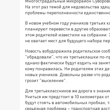
Многострадальный микрорайон Суворовск
На этот раз темой для недовольства зд
проблемы переполненности единственно
В новом учебном году учеников третьих к
планируют перевести в другие образова
этом родителей известили на собрании. 
не хватает мест для будущего набора пе
Новость взбудоражила родительское соо
"обрадовали", что их третьеклашки по-п
однако фактически будут ездить на заня
кому понравилась. Ни родителям этих д
новых учеников. Довольны разве что ро
грозит "выселение".
Для третьеклассников же дорога к знани
Учиться им предстоит в 10 километрах от
будут стоять в автомобильных пробках, 
серьёзная проблема – транспортная дост