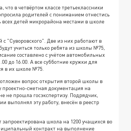
, что в четвёртом классе третьеклассники
попросила родителей с пониманием отнестись
ь всех детей микрорайона местами в школе
й с "Суворовского". Две из них работают в
 будут учиться только ребята из школы №75,
исание составлено с учётом автомобильных
.00 до 16.00. А все субботние кружки для
я в их школе №75.
 отложен вопрос открытия второй школы в
оду проектно-сметная документация на
е не прошла госэкспертизу. Подрядчик,
ии выполнял эту работу, внесён в реестр
ет запроектирована школа на 1200 учащихся во
униципальный контракт на выполнение