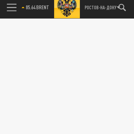
85.64 BRENT
РОСТОВ-НА-ДОНУ
115093, г. Москва, переулок Партийный,
д.1, к.57, стр.3, эт.1, пом.I, ком.45
Тел.:
+7 (495) 374-77-73
info@tsargrad.tv
Адрес для пресс-релизов
press@tsargrad.tv