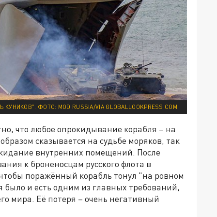
РЬ КУНИКОВ". ФОТО: MOD RUSSIA/VIA GLOBALLOOKPRESS.COM
тно, что любое опрокидывание корабля – на
образом сказывается на судьбе моряков, так
окидание внутренних помещений. После
ания к броненосцам русского флота в
 чтобы поражённый корабль тонул "на ровном
я было и есть одним из главных требований,
го мира. Её потеря – очень негативный