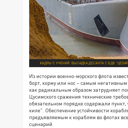
КАДРЫ С УЧЕНИЙ: ВЫСАДКА ДЕСАНТА С БДК "ЦЕЗА
Из истории военно-морского флота извес
борт, корму или нос – самым негативным 
как радикальным образом затрудняет п
Цусимского сражения технические требов
обязательном порядке содержали пункт,
киле". Обеспечение устойчивости корабл
предъявляемым к кораблям во флотах все
сценарий.