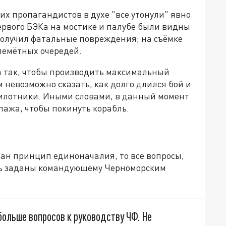
их пропагандистов в духе "все утонули" явно
ервого БЭКа на мостике и палубе были видны
получил фатальные повреждения; на съёмке
улемётных очередей.
а так, чтобы производить максимальный
 невозможно сказать, как долго длился бой и
пилотники. Иными словами, в данный момент
пажа, чтобы покинуть корабль.
ван принцип единоначалия, то все вопросы,
ть заданы командующему Черноморским
больше вопросов к руководству ЧФ. Не