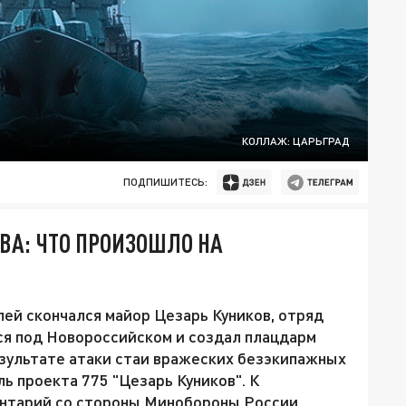
КОЛЛАЖ: ЦАРЬГРАД
ПОДПИШИТЕСЬ:
ВА: ЧТО ПРОИЗОШЛО НА
лей скончался майор Цезарь Куников, отряд
ся под Новороссийском и создал плацдарм
результате атаки стаи вражеских безэкипажных
ь проекта 775 "Цезарь Куников". К
нтарий со стороны Минобороны России