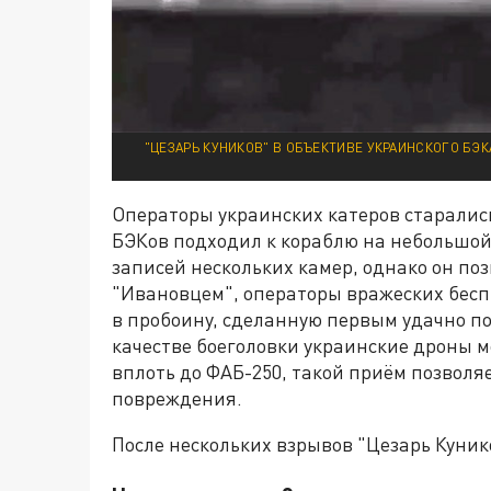
"ЦЕЗАРЬ КУНИКОВ" В ОБЪЕКТИВЕ УКРАИНСКОГО БЭК
Операторы украинских катеров старались
БЭКов подходил к кораблю на небольшой 
записей нескольких камер, однако он позв
"Ивановцем", операторы вражеских бесп
в пробоину, сделанную первым удачно по
качестве боеголовки украинские дроны 
вплоть до ФАБ-250, такой приём позвол
повреждения.
После нескольких взрывов "Цезарь Кунико