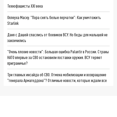
Технофашисты XXI века
Оплеуха Маску. "Пора снять белые перчатки": Как уничтожить
Starlink
Даня с Дашей спаслись от боевиков ВСУ. Но беды для малышей не
закончились
"Очень плохие новости": Большая ошибка Palantir в России. Страны
НАТО впервые за СВО остановили поставки оружия. ВСУ теряют
приграничье?
Три главных инсайда об СВО. Отмена мобилизации и возвращение
"генерала Армагеддона"? Отличные новости, которые ждали все