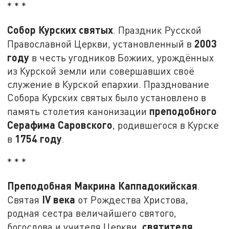
* * *
Собор Курских святых
. Праздник Русской
2003
Православной Церкви, установленный в
году
в честь угодников Божиих, урождённых
из Курской земли или совершавших своё
служение в Курской епархии. Празднование
Собора Курских святых было установлено в
преподобного
память столетия канонизации
Серафима Саровского
, родившегося в Курске
1754 году
в
.
* * *
Преподобная Макрина Каппадокийская
.
IV
века
Святая
от Рождества Христова,
родная сестра величайшего святого,
святителя
богослова и учителя Церкви,