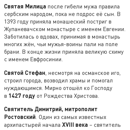
Святая Милица
после гибели мужа правила
сербским народом, пока не подрос её сын. В
1393 году приняла монашеский постриг в
Жупаневачском монастыре с именем Евгении.
Заботилась о вдовах, принимая в монастырь
многих жён, чьи мужья-воины пали на поле
брани. В конце жизни приняла великую схиму
с именем Евфросинии.
Святой Стефан
, несмотря на османское иго,
строил города, возводил храмы и помогал
нуждающимся. Мирно отошёл ко Господу
1427 году
в
от Рождества Христова.
Святитель Димитрий, митрополит
Ростовский
. Один из самых известных
XVIII века
архипастырей начала
– святитель