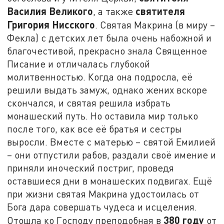
Василия Великого
святителя
, а также
Григория Нисского
. Святая Макрина (в миру –
Фекла) с детских лет была очень набожной и
благочестивой, прекрасно знала Священное
Писание и отличалась глубокой
молитвенностью. Когда она подросла, её
решили выдать замуж, однако жених вскоре
скончался, и святая решила избрать
монашеский путь. Но оставила мир только
после того, как все её братья и сестры
выросли. Вместе с матерью – святой Емилией
– они отпустили рабов, раздали своё имение и
приняли иноческий постриг, проведя
оставшиеся дни в монашеских подвигах. Ещё
при жизни святая Макрина удостоилась от
Бога дара совершать чудеса и исцеления.
380 году
Отошла ко Господу преподобная в
от