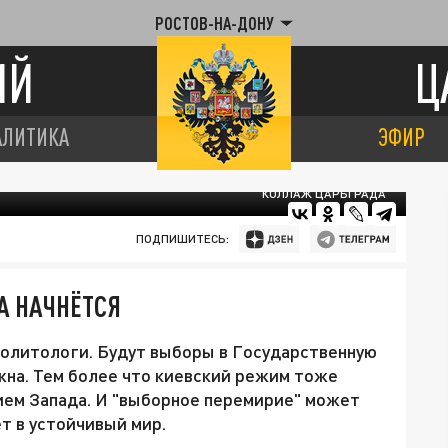
РОСТОВ-НА-ДОНУ
ИЙ
Ц
АЛИТИКА
ЭФИР
КОЛЛАЖ ЦАРЬГРАДА
ПОДПИШИТЕСЬ:
А НАЧНЁТСЯ
политологи. Будут выборы в Государственную
ужна. Тем более что киевский режим тоже
ем Запада. И "выборное перемирие" может
т в устойчивый мир.