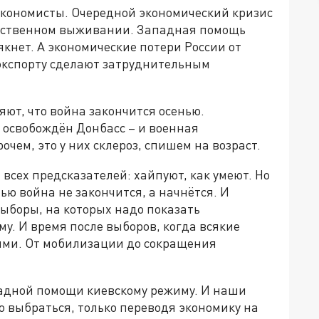
экономисты. Очередной экономический кризис
обственном выживании. Западная помощь
якнет. А экономические потери России от
 экспорту сделают затруднительным
ют, что война закончится осенью.
ю освобождён Донбасс – и военная
чем, это у них склероз, спишем на возраст.
всех предсказателей: хайпуют, как умеют. Но
ью война не закончится, а начнётся. И
ыборы, на которых надо показать
у. И время после выборов, когда всякие
ми. От мобилизации до сокращения
адной помощи киевскому режиму. И наши
 выбраться, только переводя экономику на