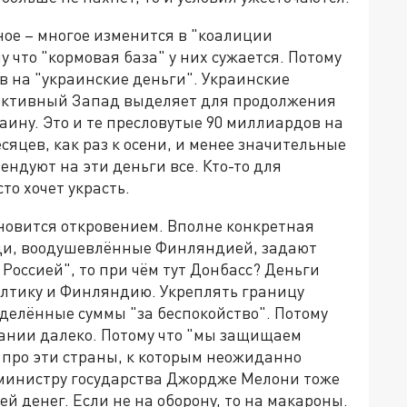
ное – многое изменится в "коалиции
что "кормовая база" у них сужается. Потому
в на "украинские деньги". Украинские
ллективный Запад выделяет для продолжения
аину. Это и те пресловутые 90 миллиардов на
есяцев, как раз к осени, и менее значительные
ндуют на эти деньги все. Кто-то для
то хочет украсть.
новится откровением. Вполне конкретная
еди, воодушевлённые Финляндией, задают
 Россией", то при чём тут Донбасс? Деньги
лтику и Финляндию. Укреплять границу
еделённые суммы "за беспокойство". Потому
ании далеко. Потому что "мы защищаем
от про эти страны, к которым неожиданно
министру государства Джордже Мелони тоже
ей денег. Если не на оборону, то на макароны.