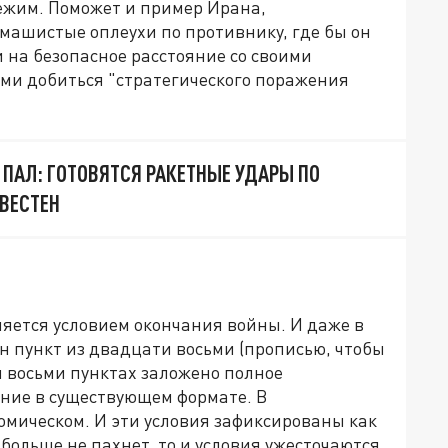
ежим. Поможет и пример Ирана,
змашистые оплеухи по противнику, где бы он
и на безопасное расстояние со своими
ами добиться "стратегического поражения
 ПАЛ: ГОТОВЯТСЯ РАКЕТНЫЕ УДАРЫ ПО
ЗВЕСТЕН
яется условием окончания войны. И даже в
н пункт из двадцати восьми (прописью, чтобы
и восьми пунктах заложено полное
ние в существующем формате. В
омическом. И эти условия зафиксированы как
больше не пахнет, то и условия ужесточаются.