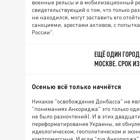
военные рельсы и в мобилизационный р
свидетельствующий о том, что только ра
ни находился, могут заставить его отойт
санкциями, арестами активов, с попытк
России".
ЕЩЁ ОДИН ГОРОД
МОСКВЕ. СРОК И
Осенью всё только начнётся
Никакое "освобождение Донбасса" не явл
"пониманиях Анкориджа" это только оди
не было разночтений). И в этих двадцат
переформатирование Украины, её обнуле
идеологическом, геополитическом и экон
компромиссные. И если "дух Анкориджа" 