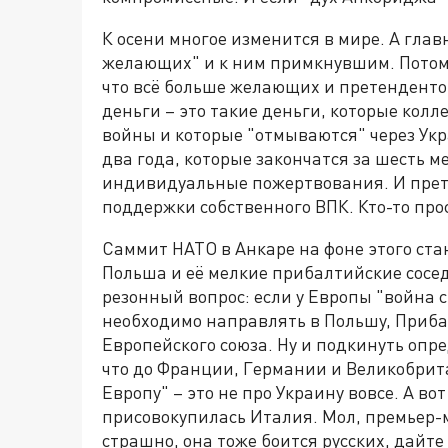
К осени многое изменится в мире. А глав
желающих" и к ним примкнувшим. Потому 
что всё больше желающих и претенденто
деньги – это такие деньги, которые ко
войны и которые "отмываются" через Укр
два года, которые закончатся за шесть м
индивидуальные пожертвования. И прете
поддержки собственного ВПК. Кто-то прос
Саммит НАТО в Анкаре на фоне этого ста
Польша и её мелкие прибалтийские сос
резонный вопрос: если у Европы "война с
необходимо направлять в Польшу, Приба
Европейского союза. Ну и подкинуть опр
что до Франции, Германии и Великобрит
Европу" – это не про Украину вовсе. А в
присовокупилась Италия. Мол, премьер-
страшно, она тоже боится русских, дайте 