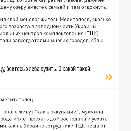
ему озеру вместе с семьёй и там отдохнуть.
жил свой монолог житель Мелитополя, сколько
ного возраста в западной части Украины
иальных центров комплектования (ТЦК).
али завсегдатаями многих городов, сёл и
у, боитесь хлеба купить. О какой такой
 мелитополец.
итополе живут "как в оккупации", мужчина
орода может доехать до Краснодара и уехать
емя как на Украине сотрудники ТЦК не дают