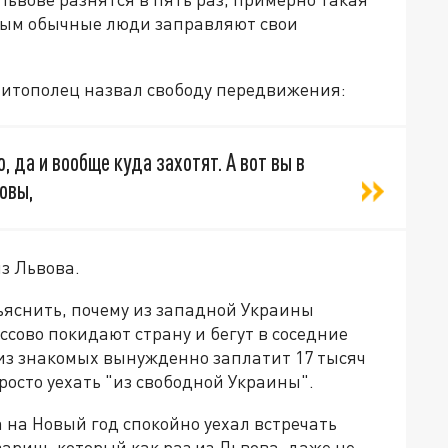
орым обычные люди заправляют свои
итополец назвал свободу передвижения:
 да и вообще куда захотят. А вот вы в
овы,
из Львова.
яснить, почему из западной Украины
сово покидают страну и бегут в соседние
 из знакомых вынужденно заплатит 17 тысяч
росто уехать "из свободной Украины".
 на Новый год спокойно уехал встречать
варищ, который как раз из Львова, даже не