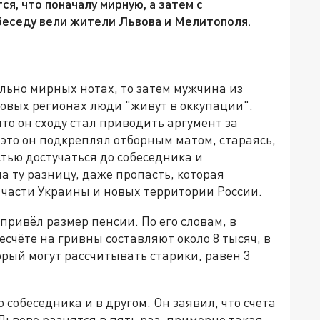
я, что поначалу мирную, а затем с
беседу вели жители Львова и Мелитополя.
ельно мирных нотах, то затем мужчина из
 новых регионах люди "живут в оккупации".
то он сходу стал приводить аргумент за
 это он подкреплял отборным матом, стараясь,
тью достучаться до собеседника и
а ту разницу, даже пропасть, которая
части Украины и новых территории России.
привёл размер пенсии. По его словам, в
чёте на гривны составляют около 8 тысяч, в
орый могут рассчитывать старики, равен 3
собеседника и в другом. Он заявил, что счета
Львове разнятся в пять раз, примерно такая