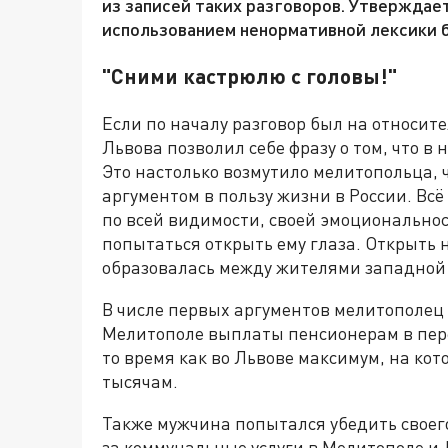
из записей таких разговоров. Утверждаетс
использованием ненормативной лексики 
"Сними кастрюлю с головы!"
Если по началу разговор был на относит
Львова позволил себе фразу о том, что в
Это настолько возмутило мелитопольца, ч
аргументом в пользу жизни в России. Всё
по всей видимости, своей эмоциональнос
попытаться открыть ему глаза. Открыть н
образовалась между жителями западной 
В числе первых аргументов мелитополец 
Мелитополе выплаты пенсионерам в перес
то время как во Львове максимум, на кот
тысячам.
Также мужчина попытался убедить своего 
за коммунальные услуги в Мелитополе и 