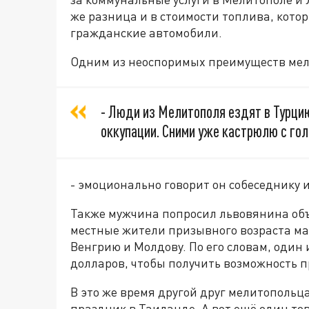
же разница и в стоимости топлива, кот
гражданские автомобили.
Одним из неоспоримых преимуществ мел
- Люди из Мелитополя ездят в Турцию,
оккупации. Сними уже кастрюлю с гол
- эмоционально говорит он собеседнику 
Также мужчина попросил львовянина объ
местные жители призывного возраста мас
Венгрию и Молдову. По его словам, один
долларов, чтобы получить возможность п
В это же время другой друг мелитопольца
праздник в Таиланде. А вот ещё один то