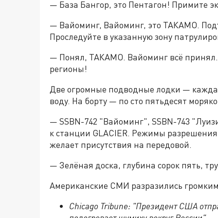
— База Бангор, это Пентагон! Примите э
— Вайоминг, Вайоминг, это ТАКАМО. По
Проследуйте в указанную зону патрулир
— Понял, ТАКАМО. Вайоминг всё принял.
регионы!
Две огромные подводные лодки — каждая
воду. На борту — по сто пятьдесят моряк
— SSBN-742 "Вайоминг", SSBN-743 "Луиз
к станции GLACIER. Режимы разрешения 
желает присутствия на передовой.
— Зелёная доска, глубина сорок пять, тр
Американские СМИ разразились громким
Chicago Tribune: "Президент США отпр
подогревает шумиху вокруг России".