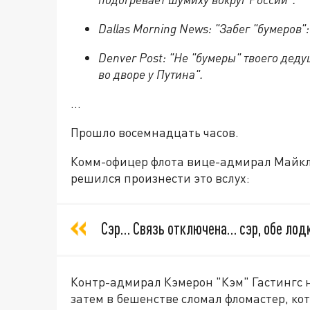
Dallas Morning News: "Забег "бумеров"
Denver Post: "Не "бумеры" твоего де
во дворе у Путина".
…
Прошло восемнадцать часов.
Комм-офицер флота вице-адмирал Майкл 
решился произнести это вслух:
Сэр… Связь отключена… сэр, обе лод
Контр-адмирал Кэмерон "Кэм" Гастингс 
затем в бешенстве сломал фломастер, кот