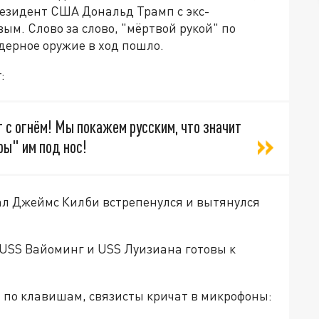
резидент США Дональд Трамп с экс-
м. Слово за слово, "мёртвой рукой" по
ядерное оружие в ход пошло.
:
с огнём! Мы покажем русским, что значит
ры" им под нос!
ал Джеймс Килби встрепенулся и вытянулся
 USS Вайоминг и USS Луизиана готовы к
т по клавишам, связисты кричат в микрофоны: