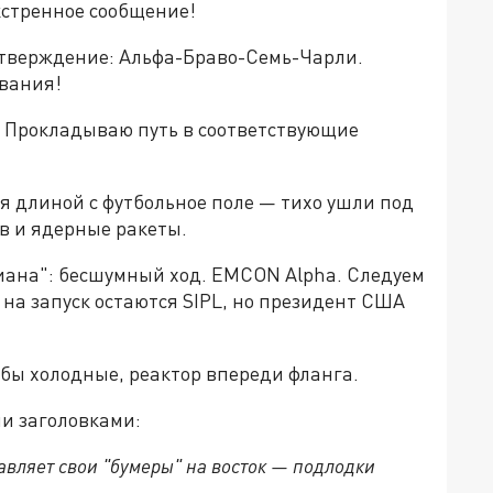
кстренное сообщение!
дтверждение: Альфа-Браво-Семь-Чарли.
ования!
 Прокладываю путь в соответствующие
 длиной с футбольное поле — тихо ушли под
ов и ядерные ракеты.
иана": бесшумный ход. EMCON Alpha. Следуем
на запуск остаются SIPL, но президент США
убы холодные, реактор впереди фланга.
и заголовками:
авляет свои "бумеры" на восток — подлодки