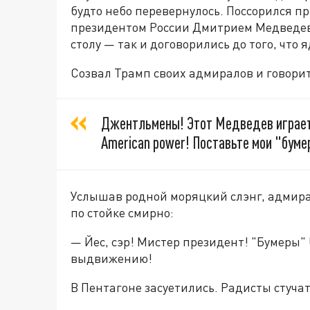
будто небо перевернулось. Поссорился п
президентом России Дмитрием Медведевы
столу — так и договорились до того, что 
Созвал Трамп своих адмиралов и говорит
Джентльмены! Этот Медведев играет 
American power! Поставьте мои "буме
Услышав родной моряцкий слэнг, адмир
по стойке смирно:
— Йес, сэр! Мистер президент! "Бумеры"
выдвижению!
В Пентагоне засуетились. Радисты стуча