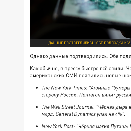
ДАННЫЕ ПОДТВЕРДИЛИСЬ. ОБЕ ПОДЛОДКИ ИСЧЕ
Однако данные подтвердились. Обе подло
Как обычно, в прессу быстро всё слили. 
американских СМИ появились новые шок
The New York Times: "Атомные "бумер
сторону России. Пентагон винит русски
The Wall Street Journal: "Чёрная дыра
млрд.
General
Dynamics
упал на 4%".
New
York
Post
: "Чёрная магия Путина: В