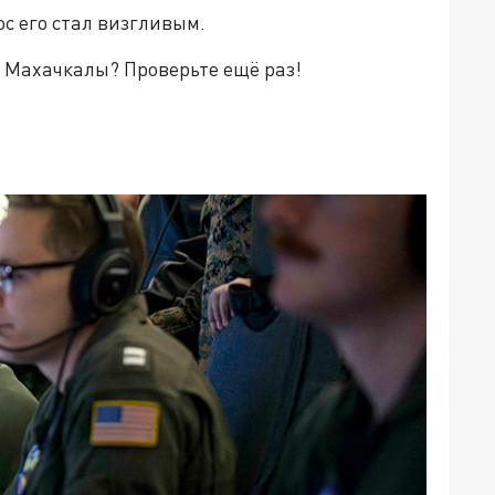
ос его стал визгливым.
т Махачкалы? Проверьте ещё раз!