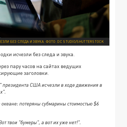
ЗЛИ БЕЗ СЛЕДА И ЗВУКА. ФОТО: DC STUDIO/SHUTTERSTOCK
дки исчезли без следа и звука.
Через пару часов на сайтах ведущих
ирующие заголовки.
ы" президента США исчезли в ходе движения в
х".
 в океане: потеряны субмарины стоимостью $6
от твои "бумеры", а вот их уже нет!".