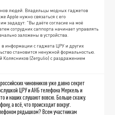
онов людей. Владельцы модных гаджетов
же Apple нужно связаться с его
им зададут: "Вы даёте согласие на моё
затем сотрудник саппорта начинает управлять
ачально заложены в устройства.
и в информации с гаджета ЦРУ и других
льство становится ненужной формальностью.
 Колясников (Zergulio) с раздражением
российских чиновников уже давно секрет
ослушкой ЦРУ и АНБ телефона Меркель и
что и наших слушают вовсю. Больше скажу.
ону, а всё, что происходит вокруг.
елефоном рядышком? Всем участникам