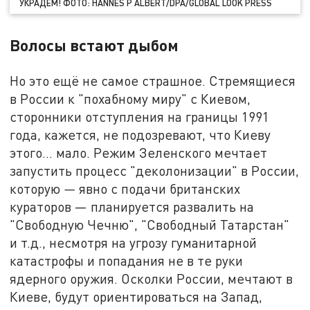
УКРАДЁМ! ФОТО: HANNES P ALBERT/DPA/GLOBAL LOOK PRESS
Волосы встают дыбом
Но это ещё не самое страшное. Стремящиеся
в России к "похабному миру" с Киевом,
сторонники отступления на границы 1991
года, кажется, не подозревают, что Киеву
этого… мало. Режим Зеленского мечтает
запустить процесс "деколонизации" в России,
которую
—
явно с подачи британских
кураторов — планируется развалить на
"Свободную Чечню", "Свободный Татарстан"
и т.д., несмотря на угрозу гуманитарной
катастрофы и попадания не в те руки
ядерного оружия. Осколки России, мечтают в
Киеве, будут ориентироваться на Запад,