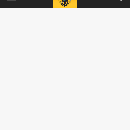
115093, г. Москва, переулок Партийный,
д.1, к.57, стр.3, эт.1, пом.I, ком.45