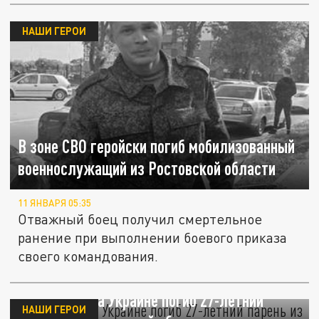
НАШИ ГЕРОИ
В зоне СВО геройски погиб мобилизованный
военнослужащий из Ростовской области
11 ЯНВАРЯ 05:35
Отважный боец получил смертельное
ранение при выполнении боевого приказа
своего командования.
В зоне СВО на Украине погиб 27-летний
НАШИ ГЕРОИ