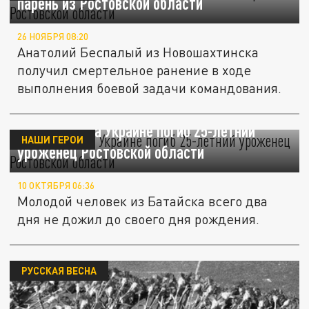
парень из Ростовской области
26 НОЯБРЯ 08:20
Анатолий Беспалый из Новошахтинска
получил смертельное ранение в ходе
выполнения боевой задачи командования.
В зоне СВО на Украине погиб 25-летний
НАШИ ГЕРОИ
уроженец Ростовской области
10 ОКТЯБРЯ 06:36
Молодой человек из Батайска всего два
дня не дожил до своего дня рождения.
РУССКАЯ ВЕСНА