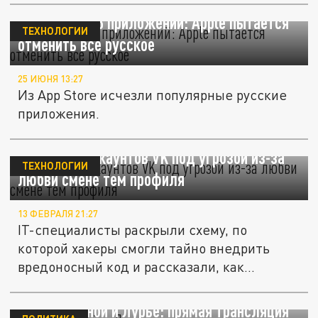
Удалили 1213 приложений: Apple пытается
ТЕХНОЛОГИИ
отменить все русское
25 ИЮНЯ 13:27
Из App Store исчезли популярные русские
приложения.
500 тысяч аккаунтов VK под угрозой из-за
ТЕХНОЛОГИИ
любви смене тем профиля
13 ФЕВРАЛЯ 21:27
IT-специалисты раскрыли схему, по
которой хакеры смогли тайно внедрить
вредоносный код и рассказали, как...
Дело Долиной и Лурье: прямая трансляция