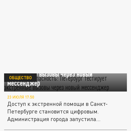
МАХ за безопасность: Петербург тестирует
экстренные вызовы через новый
ОБЩЕСТВО
мессенджер
23 ИЮЛЯ 17:50
Доступ к экстренной помощи в Санкт-
Петербурге становится цифровым.
Администрация города запустила
пилотный...
Почему не работает ВКонтакте 3 июля 2025