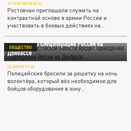
19 СЕНТЯБРЯ 05:32
Ростовчан приглашали служить на
контрактной основе в армии России и
участвовать в боевых действиях на...
Силовики Ростовской области вредят
проведению спецоперации России на
ОБЩЕСТВО
Донбассе
24 ИЮНЯ 11:40
Полицейские бросили за решетку на ночь
волонтёра, который вёз необходимое для
бойцов оборудование в зону...