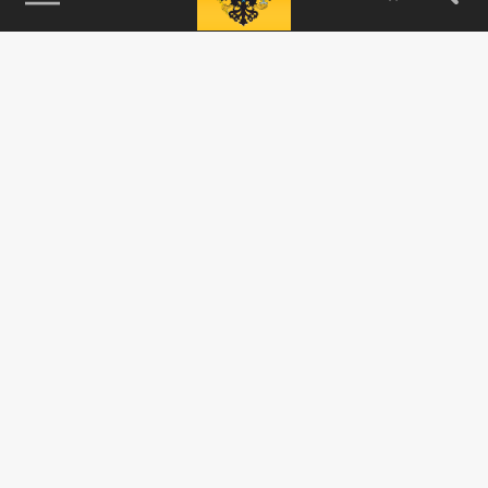
115093, г. Москва, переулок Партийный,
д.1, к.57, стр.3, эт.1, пом.I, ком.45