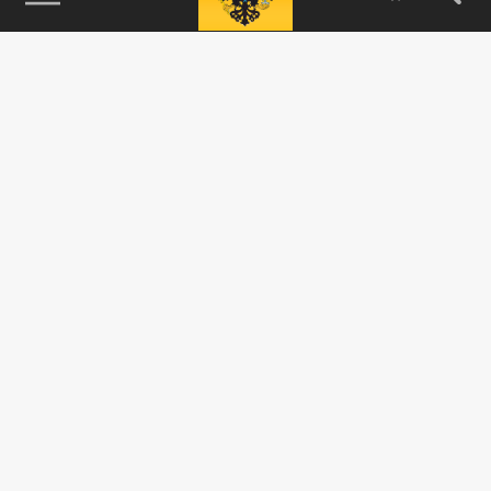
115093, г. Москва, переулок Партийный,
д.1, к.57, стр.3, эт.1, пом.I, ком.45