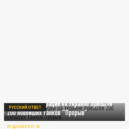
В зону спецоперации на Украине прибыли
РУССКИЙ ОТВЕТ
200 новейших танков "Прорыв"
09 ДЕКАБРЯ 07:35