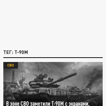
ТЕГ: Т-90М
СВО
В зоне СВО заметили Т-90М с экранами,