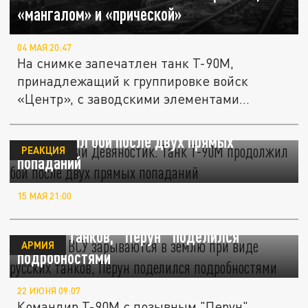
«мангалом» и «прической»
04 МАЯ 20:47
На снимке запечатлен танк Т-90М,
принадлежащий к группировке войск
«Центр», с заводскими элементами
усиленной...
Неуязвимый "Девяностик". Танк Т-90М
продолжил бой после двух прямых
РЕАКЦИЯ
попаданий
15 МАЯ 21:00
Боевики ВСУ зарываются в землю при виде
русских танков, "Перун" поделился
АРМИЯ
подробностями
22 ИЮНЯ 09:07
Командир Т-90М с позывным "Перун"