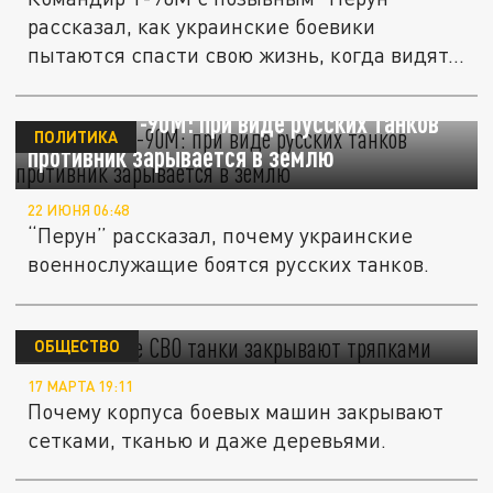
рассказал, как украинские боевики
пытаются спасти свою жизнь, когда видят...
Командир Т-90М: при виде русских танков
ПОЛИТИКА
противник зарывается в землю
22 ИЮНЯ 06:48
“Перун” рассказал, почему украинские
военнослужащие боятся русских танков.
Зачем в зоне СВО танки закрывают
тряпками
ОБЩЕСТВО
17 МАРТА 19:11
Почему корпуса боевых машин закрывают
сетками, тканью и даже деревьями.