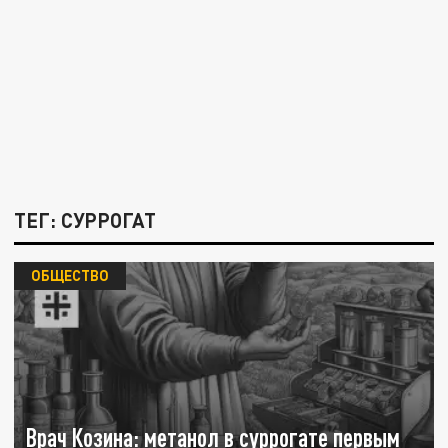
ТЕГ: СУРРОГАТ
ОБЩЕСТВО
Врач Козина: метанол в суррогате первым