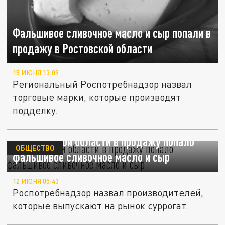
Фальшивое сливочное масло и сыр попали в
продажу в Ростовской области
15 ИЮНЯ 13:09
Региональный Роспотребнадзор назвал
торговые марки, которые производят
подделку.
В Ростовской области в продажу попало
ОБЩЕСТВО
фальшивое сливочное масло и сыр
12 ИЮНЯ 05:43
Роспотребнадзор назвал производителей,
которые выпускают на рынок суррогат.