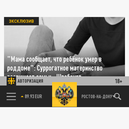
ЭКСКЛЮЗИВ
"Мама сообщает, что ребёнок умер в
роддоме": Суррогатное материнство
разрушает семьи - Швабауэр
18+
АВТОРИЗАЦИЯ
17 НОЯБРЯ 17:31
89.93 EUR
РОСТОВ-НА-ДОНУ
В России может появиться новый закон,
который даёт право на маткапитал
мужчинам, "купившим" детей у...