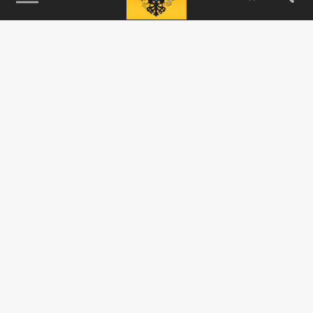
115093, г. Москва, переулок Партийный,
д.1, к.57, стр.3, эт.1, пом.I, ком.45