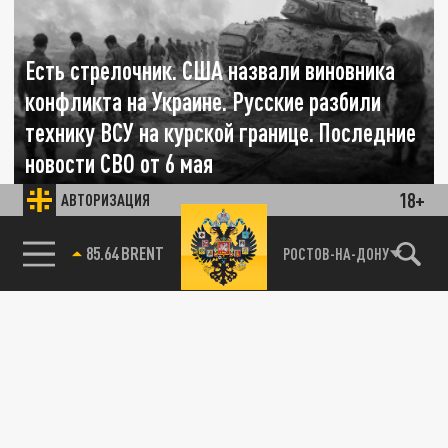
Есть стрелочник. США назвали виновника
конфликта на Украине. Русские разбили
технику ВСУ на курской границе. Последние
новости СВО от 6 мая
18+
АВТОРИЗАЦИЯ
06 МАЯ 07:45
В Белом доме названы ответственные за
85.64 BRENT
РОСТОВ-НА-ДОНУ
расширение НАТО на Восток и эскалацию
вооружённого конфликта на Украине.
СВОДКИ С ФРОНТА