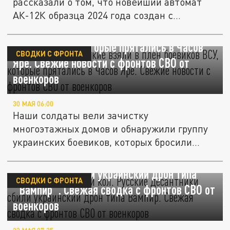
рассказали о том, что новейший автомат
АК-12К образца 2024 года создан с...
Бросили свои. Русские взяли в плен
боевиков ВСУ, которые прятались в Часов
СВОДКИ С ФРОНТА
Яре. Свежие новости с фронтов СВО от
военкоров
30 МАЯ 06:00
Наши солдаты вели зачистку
многоэтажных домов и обнаружили группу
украинских боевиков, которых бросили
свои...
Воткнули осиновый кол. Русские
десантники сбили украинский дрон типа
СВОДКИ С ФРОНТА
"Вампир". Свежая сводка с фронтов СВО от
военкоров