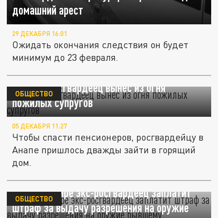
домашний арест
29 ДЕКАБРЯ 16:01
Ожидать окончания следствия он будет
минимум до 23 февраля.
В Анапе росгвардеец вынес из огня
ОБЩЕСТВО
пожилых супругов
05 ДЕКАБРЯ 11:27
Чтобы спасти пенсионеров, росгвардейцу в
Анапе пришлось дважды зайти в горящий
дом.
Во Владимире экс-росгвардеец заплатит
ОБЩЕСТВО
штраф за выдачу разрешения на оружие