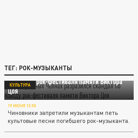
ТЕГ: РОК-МУЗЫКАНТЫ
В Набережных Челнах разразился скандал
по поводу рок-фестиваля памяти Виктора
КУЛЬТУРА
Цоя
19 ИЮНЯ 13:50
Чиновники запретили музыкантам петь
культовые песни погибшего рок-музыканта.