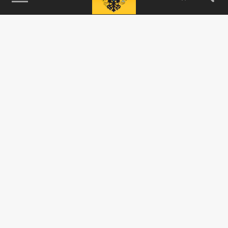
115093, г. Москва, переулок Партийный,
д.1, к.57, стр.3, эт.1, пом.I, ком.45