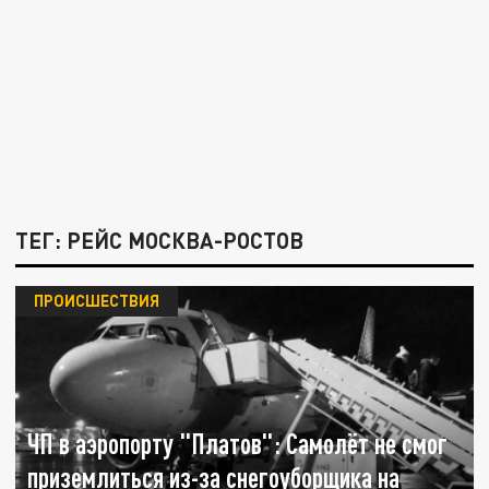
ТЕГ: РЕЙС МОСКВА-РОСТОВ
ПРОИСШЕСТВИЯ
ЧП в аэропорту "Платов": Самолёт не смог
приземлиться из-за снегоуборщика на