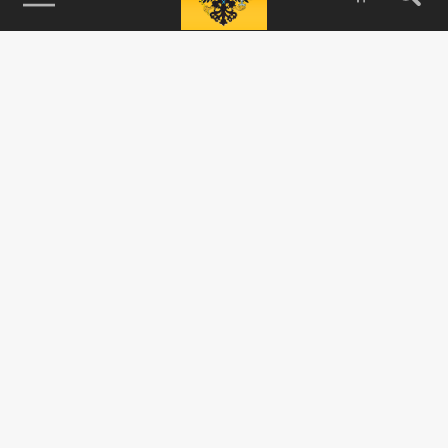
115093, г. Москва, переулок Партийный,
д.1, к.57, стр.3, эт.1, пом.I, ком.45