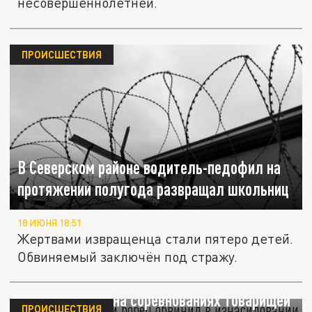
несовершеннолетней.
ПРОИСШЕСТВИЯ
В Северском районе водитель-педофил на
протяжении полугода развращал школьниц
18 ИЮНЯ 18:51
Жертвами извращенца стали пятеро детей.
Обвиняемый заключён под стражу.
В Сочи 12-летний борец обвинил в
изнасиловании на соревнованиях товарищей
ПРОИСШЕСТВИЯ