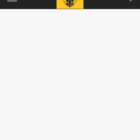
115093, г. Москва, переулок Партийный,
д.1, к.57, стр.3, эт.1, пом.I, ком.45