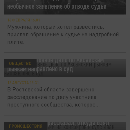
необычное заявление об отводе судьи
16 ФЕВРАЛЯ 16:01
Мужчина, который хотел развестись,
прислал обращение к судье на надгробной
плите.
Первое уголовное дело по Аксайским
ОБЩЕСТВО
рынкам направлено в суд
12 АВГУСТА 15:31
В Ростовской области завершено
расследование по делу участника
преступного сообщества, которое
нелегально...
В Ростове напавший на конвоиров в суде
Иван Костюков рассказал, откуда взял
ПРОИСШЕСТВИЯ