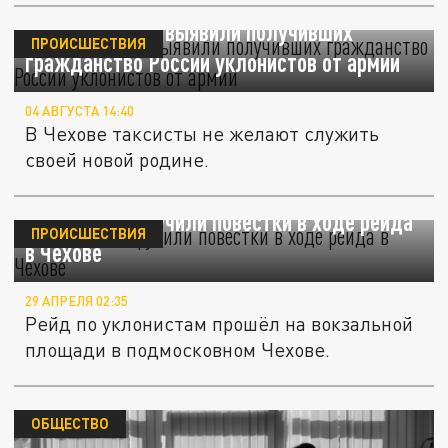
В Подмосковье выявили получивших
ПРОИСШЕСТВИЯ
гражданство России уклонистов от армии
04 АВГУСТА 14:40
В Чехове таксисты не желают служить
своей новой родине.
Уклонистам вручили повестки в ходе рейда
ПРОИСШЕСТВИЯ
в Чехове
29 АПРЕЛЯ 02:35
Рейд по уклонистам прошёл на вокзальной
площади в подмосковном Чехове.
ОБЩЕСТВО