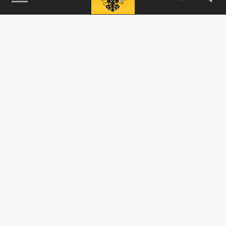
115093, г. Москва, переулок Партийный,
д.1, к.57, стр.3, эт.1, пом.I, ком.45