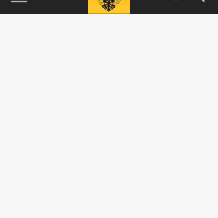
115093, г. Москва, переулок Партийный,
д.1, к.57, стр.3, эт.1, пом.I, ком.45