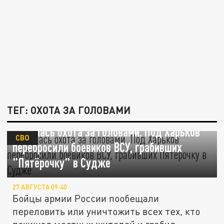
ТЕГ: ОХОТА ЗА ГОЛОВАМИ
Началась охота за головами. Под Харьков
СВО
перебросили боевиков ВСУ, грабивших
"Пятёрочку" в Судже
27 АВГУСТА 09:40
Бойцы армии России пообещали
переловить или уничтожить всех тех, кто