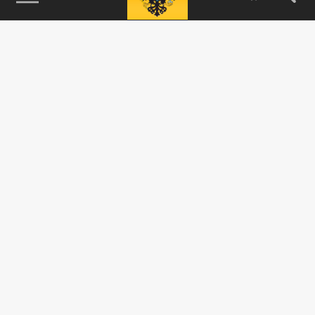
115093, г. Москва, переулок Партийный,
д.1, к.57, стр.3, эт.1, пом.I, ком.45