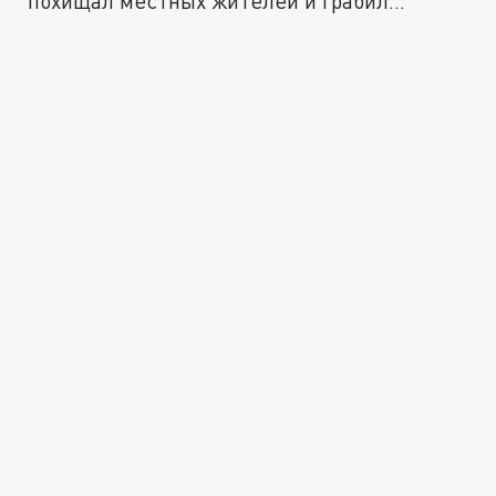
похищал местных жителей и грабил
магазины...