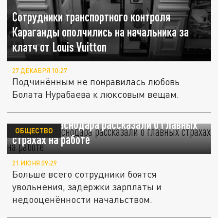
Сотрудники транспортного контроля
Караганды ополчились на начальника за
клатч от Louis Vuitton
27 ДЕКАБРЯ 10:27
Подчинённым не понравилась любовь
Болата Нурабаева к люксовым вещам.
Жители Краснодара рассказали о главных
ОБЩЕСТВО
страхах на работе
21 ИЮНЯ 09:29
Больше всего сотрудники боятся
увольнения, задержки зарплаты и
недооценённости начальством.