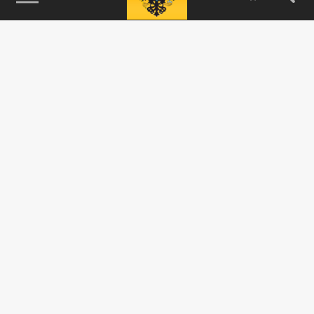
115093, г. Москва, переулок Партийный,
д.1, к.57, стр.3, эт.1, пом.I, ком.45