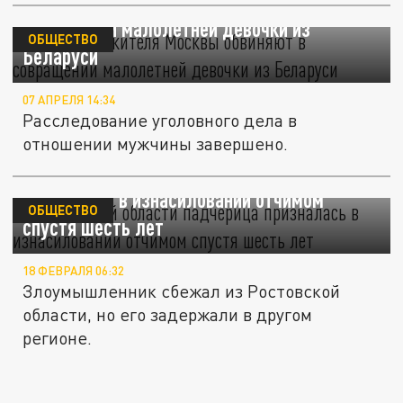
51-летнего жителя Москвы обвиняют в
совращении малолетней девочки из
ОБЩЕСТВО
Беларуси
07 АПРЕЛЯ 14:34
Расследование уголовного дела в
отношении мужчины завершено.
В Ростовской области падчерица
призналась в изнасиловании отчимом
ОБЩЕСТВО
спустя шесть лет
18 ФЕВРАЛЯ 06:32
Злоумышленник сбежал из Ростовской
области, но его задержали в другом
регионе.