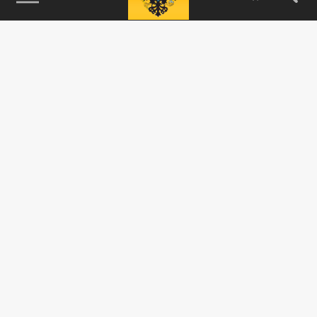
115093, г. Москва, переулок Партийный,
д.1, к.57, стр.3, эт.1, пом.I, ком.45