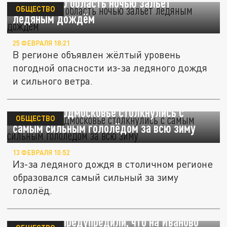
Ивановскую область ночью зальёт
ОБЩЕСТВО
ледяным дождём
25 ФЕВРАЛЯ 18:21
В регионе объявлен жёлтый уровень
погодной опасности из-за ледяного дождя
и сильного ветра.
Москва и Подмосковье столкнулись с
ОБЩЕСТВО
самым сильным гололёдом за всю зиму
13 ФЕВРАЛЯ 10:52
Из-за ледяного дождя в столичном регионе
образовался самый сильный за зиму
гололёд.
Синоптики предупредили, что на Иваново