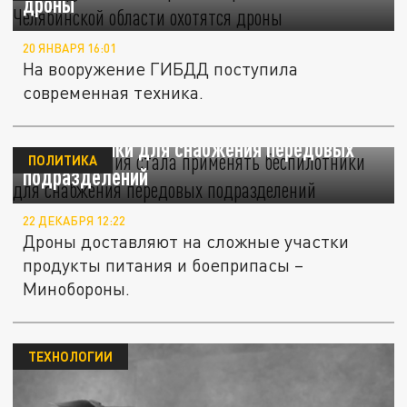
дроны
20 ЯНВАРЯ 16:01
На вооружение ГИБДД поступила
современная техника.
Русская армия стала применять
беспилотники для снабжения передовых
ПОЛИТИКА
подразделений
22 ДЕКАБРЯ 12:22
Дроны доставляют на сложные участки
продукты питания и боеприпасы –
Минобороны.
ТЕХНОЛОГИИ