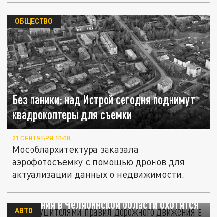
ОБЩЕСТВО
Без паники: над Истрой сегодня поднимут
квадрокоптеры для съемки
21 СЕНТЯБРЯ 10:00
Мособлархитектура заказала
аэрофотосъемку с помощью дронов для
актуализации данных о недвижимости.
За нарушителями правил дорожного
движения в Челябинской области охотятся
АВТО