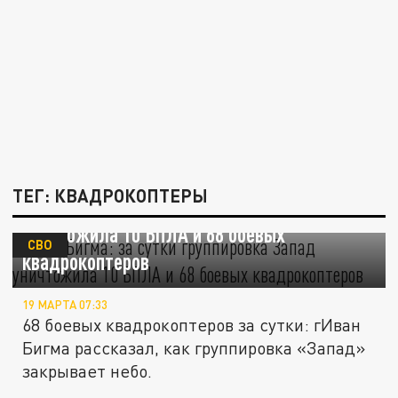
ТЕГ: КВАДРОКОПТЕРЫ
Иван Бигма: за сутки группировка "Запад"
уничтожила 10 БПЛА и 68 боевых
СВО
квадрокоптеров
19 МАРТА 07:33
68 боевых квадрокоптеров за сутки: гИван
Бигма рассказал, как группировка «Запад»
закрывает небо.