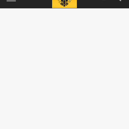
115093, г. Москва, переулок Партийный,
д.1, к.57, стр.3, эт.1, пом.I, ком.45