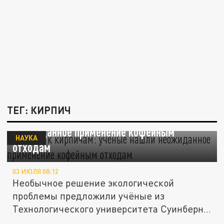
ТЕГ: КИРПИЧ
От кофе к кирпичам: учёные нашли
неожиданное применение кофейным
НАУКА
отходам
03 ИЮЛЯ 08:12
Необычное решение экологической
проблемы предложили учёные из
Технологического университета Суинберна
— они...