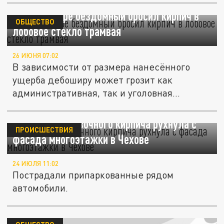
В Краснодаре бездомный бросил кирпич в
ОБЩЕСТВО
лобовое стекло трамвая
26 ИЮНЯ 07:02
В зависимости от размера нанесённого
ущерба дебоширу может грозит как
административная, так и уголовная...
Полоса облицовочного кирпича рухнула с
ПРОИСШЕСТВИЯ
фасада многоэтажки в Чехове
24 ИЮЛЯ 11:02
Пострадали припаркованные рядом
автомобили.