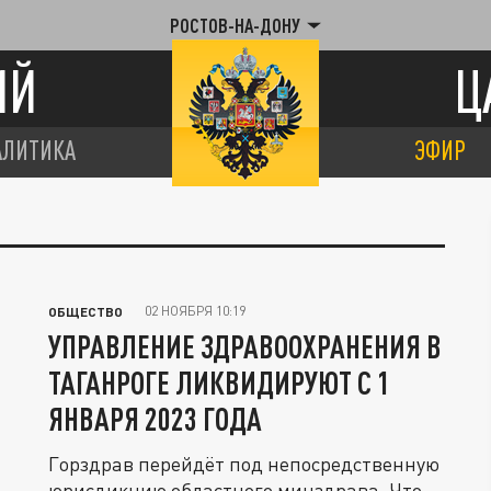
РОСТОВ-НА-ДОНУ
ИЙ
Ц
АЛИТИКА
ЭФИР
02 НОЯБРЯ 10:19
ОБЩЕСТВО
УПРАВЛЕНИЕ ЗДРАВООХРАНЕНИЯ В
ТАГАНРОГЕ ЛИКВИДИРУЮТ С 1
ЯНВАРЯ 2023 ГОДА
Горздрав перейдёт под непосредственную
юрисдикцию областного минздрава. Что